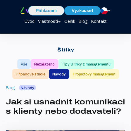
Přihlášení
Vyzkoušet
Úvod
Vlastnosti
Ceník
Blog
Kontakt
Štítky
Vše
Nezařazeno
Tipy & triky z managementu
Případové studie
Návody
Projektový management
Blog
Návody
Jak si usnadnit komunikaci
s klienty nebo dodavateli?