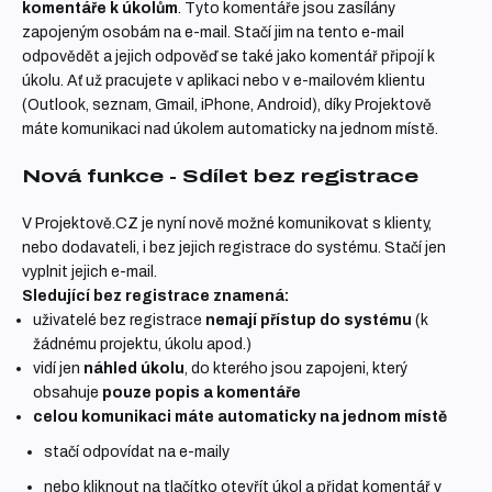
komentáře k úkolům
. Tyto komentáře jsou zasílány
zapojeným osobám na e-mail. Stačí jim na tento e-mail
odpovědět a jejich odpověď se také jako komentář připojí k
úkolu. Ať už pracujete v aplikaci nebo v e-mailovém klientu
(Outlook, seznam, Gmail, iPhone, Android), díky Projektově
máte komunikaci nad úkolem automaticky na jednom místě.
Nová funkce - Sdílet bez registrace
V Projektově.CZ je nyní nově možné komunikovat s klienty,
nebo dodavateli, i bez jejich registrace do systému. Stačí jen
vyplnit jejich e-mail.
Sledující bez registrace znamená:
uživatelé bez registrace
nemají přístup do systému
(k
žádnému projektu, úkolu apod.)
vidí jen
náhled úkolu
, do kterého jsou zapojeni, který
obsahuje
pouze popis a komentáře
celou komunikaci máte automaticky na jednom místě
stačí odpovídat na e-maily
nebo kliknout na tlačítko otevřít úkol a přidat komentář v