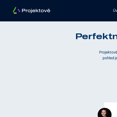
Ú
Perfektn
Projektově 
pohled je