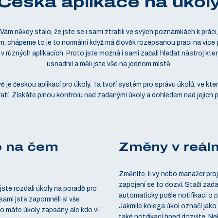
Česká aplikace na úkol
 Vám někdy stalo, že jste se i sami ztratili ve svých poznámkách k práci
m, chápeme to je to normální když má člověk rozepsanou praci na více 
 v různých aplikacích. Proto jste možná i sami začali hledat nástroj kte
usnadnil a měli jste vše na jednom místě.
ě je českou aplikací pro úkoly. Ta tvoří systém pro správu úkolů, ve kte
atí. Získáte plnou kontrolu nad zadanými úkoly a dohledem nad jejich p
o na čem
Změny v reál
Změníte-li vy, nebo manažer proj
zapojení se to dozví. Stačí zada
jste rozdali úkoly na poradě pro
automaticky pošle notifikaci o p
sami jste zapomněli si vše
Jakmile kolega úkol označí jako 
 máte úkoly zapsány, ale kdo ví
také notifikací hned dozvíte. Neb