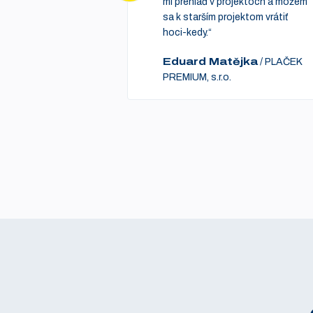
mi prehlaď v projektoch a môžem
sa k starším projektom vrátiť
hoci-kedy.“
Eduard Matějka
/
PLAČEK
PREMIUM, s.r.o.