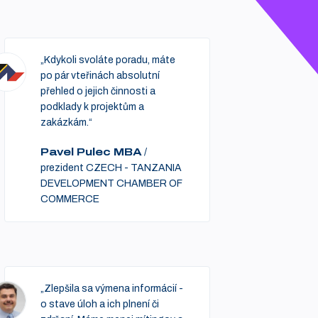
„Kdykoli svoláte poradu, máte
po pár vteřinách absolutní
přehled o jejich činnosti a
podklady k projektům a
zakázkám.“
Pavel Pulec MBA
/
prezident CZECH - TANZANIA
DEVELOPMENT CHAMBER OF
COMMERCE
„Zlepšila sa výmena informácií -
o stave úloh a ich plnení či