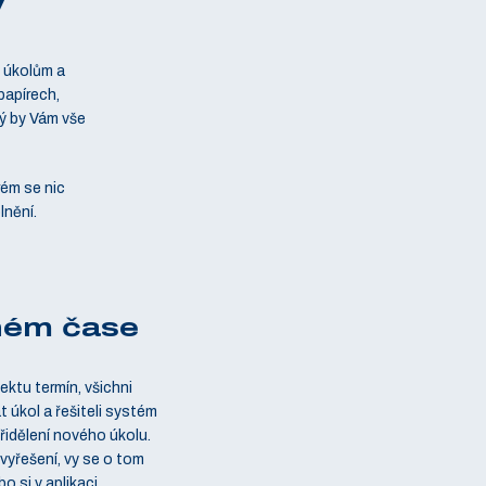
y
, úkolům a
papírech,
rý by Vám vše
rém se nic
lnění.
ném čase
ektu termín, všichni
t úkol a řešiteli systém
řidělení nového úkolu.
vyřešení, vy se o tom
o si v aplikaci