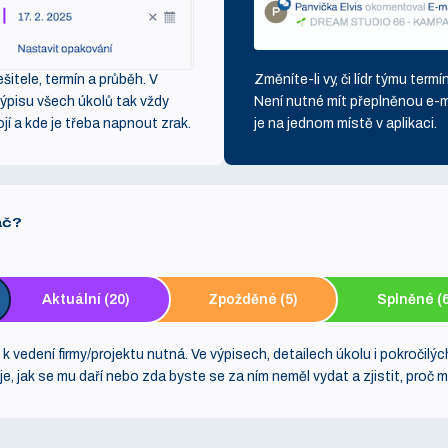
itele, termín a průběh. V
Změníte-li vy, či lídr týmu termí
výpisu všech úkolů tak vždy
Není nutné mít přeplněnou e-
tojí a kde je třeba napnout zrak.
je na jednom místě v aplikaci.
ač?
Aktuální (20)
Zpožděné (5)
Splněné (
 k vedení firmy/projektu nutná. Ve výpisech, detailech úkolu i pokročilý
je, jak se mu daří nebo zda byste se za ním neměl vydat a zjistit, proč m