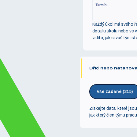
Každý úkol má svého řeš
detailu úkolu nebo ve 
vidíte, jak si váš tým s
Dříč nebo natahov
Vše zadané (215)
Získejte data, které jsou
jak který člen týmu pracu