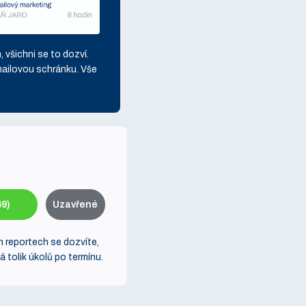
n, všichni se to dozví.
mailovou schránku. Vše
69)
Uzavřené
ch reportech se dozvíte,
á tolik úkolů po termínu.