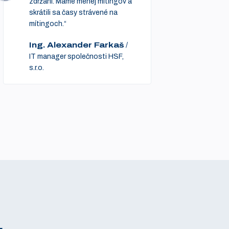
zdržaní. Máme menej mítingov a
skrátili sa časy strávené na
mítingoch.“
Ing. Alexander Farkaš
/
IT manager společnosti HSF,
s.r.o.