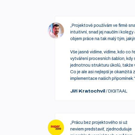
„Projektově používám ve firmě snad
intuitivní, snad jej naučím i kole
objem práce na tak malý tým, jak
Vše jasně vidíme, vidíme, kdo co ř
vytváření procesních šablon, kdy 
jednotnou strukturu úkolů, takže 
Co je ale asi nejlepší je okamžit
implementace našich připomínek.
Jiří Kratochvíl
/
DIGITAAL
„Prácu bez projektového si už
neviem predstaviť, zjednodušuje