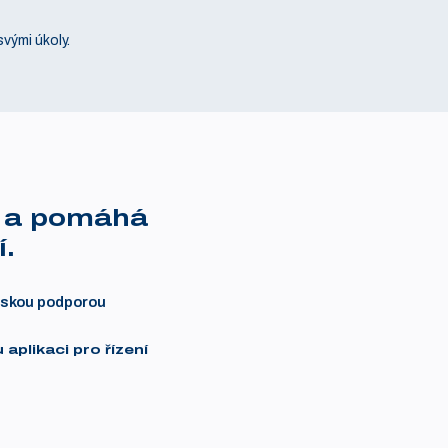
svými úkoly.
y a pomáhá
í.
eskou podporou
plikaci pro řízení