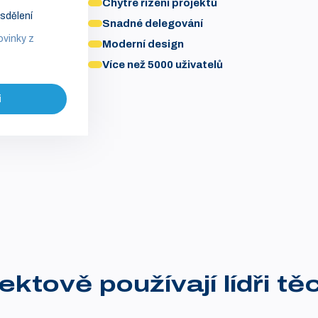
Chytré řízení projektů
sdělení
Snadné delegování
ovinky z
Moderní design
Více než 5000 uživatelů
i
ektově používají lídři tě