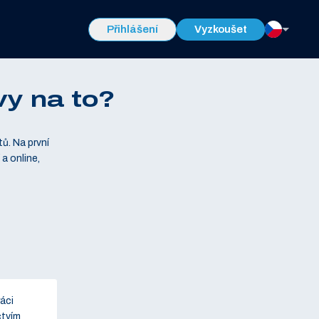
Přihlášení
Vyzkoušet
vy na to?
tů. Na první
 a online,
áci
ctvím