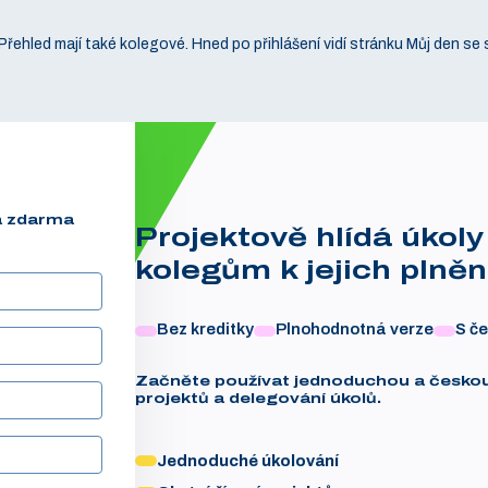
Přehled mají také kolegové. Hned po přihlášení vidí stránku Můj den se 
la zdarma
Projektově hlídá úkol
kolegům k jejich plněn
Bez kreditky
Plnohodnotná verze
S č
Začněte používat jednoduchou a českou a
projektů a delegování úkolů.
Jednoduché úkolování