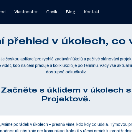
vod
Vlastnosti
Ceník
Blog
Kontakt
í přehled v úkolech, co 
je českou aplikací pro rychlé zadávání úkolů a pečlivé plánování projek
 vidět, kdo na čem pracuje a kolik úkolů je po termínu. Vždy vše aktuální
dostupné odkudkoliv.
Začněte s úklidem v úkolech s
Projektově.
„Máme pořádek v úkolech – přesně víme, kdo kdy co udělá. Týmovou pr
podporují i nástroje pro komunikaci kolegů v rámci projektu prostředni