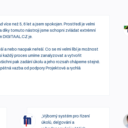
 více než 5, 6 let a jsem spokojen. Prostředí je velmi
gy a díky tomuto nástroji jsme schopni zvládat extrémní
ým DIGITAAL.CZ je.
eší a nebo naopak neřeší. Co se mi velmi líbí je možnost
si každý proces umíme zanalyzovat a vytvořit
všichni pak zadání úkolu a jeho rozsah chápeme stejně.
á zpětná vazba od podpory Projektově a rychlá
“
„Výborný systém pro řízení
úkolů, delgování a