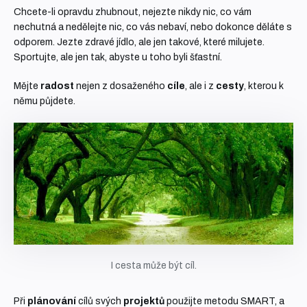
Chcete-li opravdu zhubnout, nejezte nikdy nic, co vám
nechutná a nedělejte nic, co vás nebaví, nebo dokonce děláte s
odporem. Jezte zdravé jídlo, ale jen takové, které milujete.
Sportujte, ale jen tak, abyste u toho byli šťastní.
Mějte
radost
nejen z dosaženého
cíle
, ale i z
cesty
, kterou k
němu půjdete.
I cesta může být cíl.
Při
plánování
cílů svých
projektů
použijte metodu SMART, a