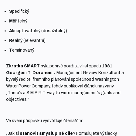
S
pecifický
M
ěřitelný
A
kceptovatelný (dosažitelný)
R
eálný (relevantní)
T
ermínovaný
Zkratka SMART
byla poprvé použita v listopadu
1981
Georgem T. Doranem
v Management Review. Konzultant a
bývalý ředitel firemního plánování společnosti Washington
Water Power Company, tehdy publikoval článek nazvaný
„There’s a S.M.A.R.T. way to write management’s goals and
objectives.”
Ve svém příspěvku vysvětluje čtenářům:
„Jak si
stanovit smysluplné cíle
? Formulujete výsledky,