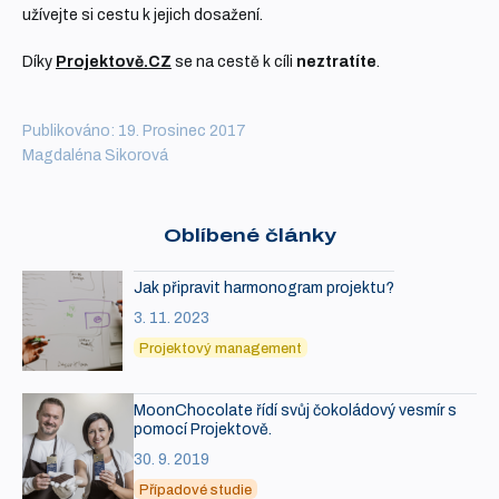
užívejte si cestu k jejich dosažení.
Díky
Projektově.CZ
se na cestě k cíli
neztratíte
.
Publikováno: 19. Prosinec 2017
Magdaléna Sikorová
Oblíbené články
Jak připravit harmonogram projektu?
3. 11. 2023
Projektový management
MoonChocolate řídí svůj čokoládový vesmír s
pomocí Projektově.
30. 9. 2019
Případové studie