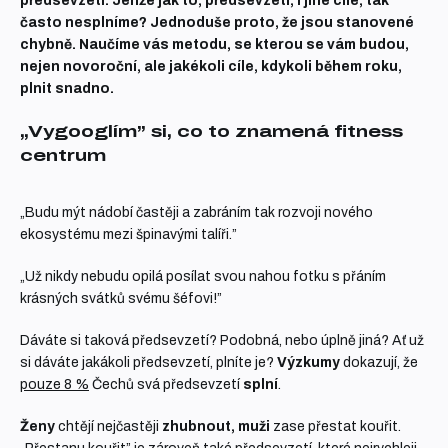
předsevzetí. Jenže jak to, předsevzetí, i jiné cíle, tak
často nesplníme? Jednoduše proto, že jsou stanovené
chybně. Naučíme vás metodu, se kterou se vám budou,
nejen novoroční, ale jakékoli cíle, kdykoli během roku,
plnit snadno.
„Vygooglím” si, co to znamená fitness
centrum
„Budu mýt nádobí častěji a zabráním tak rozvoji nového
ekosystému mezi špinavými talíři.”
„Už nikdy nebudu opilá posílat svou nahou fotku s přáním
krásných svátků svému šéfovi!”
Dáváte si taková předsevzetí? Podobná, nebo úplně jiná? Ať už
si dáváte jakákoli předsevzetí, plníte je?
Výzkumy
dokazují, že
pouze 8 %
Čechů svá předsevzetí
splní
.
Ženy
chtějí nejčastěji
zhubnout, muži
zase přestat kouřit.