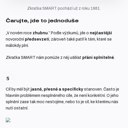
Zkratka SMART pochází už z roku 1981.
Čarujte, jde to jednoduše
„V novém roce
zhubnu
.”
Podle výzkumů, jde o
nejčastější
novoroční
předsevzetí
, zároveň také patří k těm, které se
málokdy plní.
Zkratka SMART nám pomůže z něj udělat
přání splnitelné
.
Cíl by měl být
jasně, přesně a specificky
stanoven. Často je
hlavním problémem nesplněného cíle, že není konkrétní. O jeho
splnění zase tak moc nestojíme, nebo to je cíl, ke kterému nás
nutí ostatní.