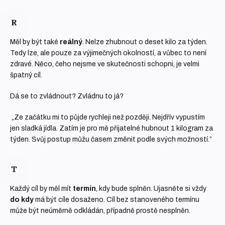
Měl by být také
reálný
. Nelze zhubnout o deset kilo za týden.
Tedy lze, ale pouze za výjimečných okolností, a vůbec to není
zdravé. Něco, čeho nejsme ve skutečnosti schopni, je velmi
špatný cíl.
Dá se to zvládnout? Zvládnu to já?
„Ze začátku mi to půjde rychleji než později. Nejdřív vypustím
jen sladká jídla. Zatím je pro mě přijatelné hubnout 1 kilogram za
týden. Svůj postup můžu časem změnit podle svých možností.”
Každý cíl by měl mít
termín
, kdy bude splněn. Ujasněte si vždy
do kdy
má být cíle dosaženo. Cíl bez stanoveného termínu
může být neúměrně odkládán, případně prostě nesplněn.