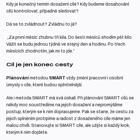
Kdy je konečný termín dosažení cíle? Kdy budeme dosahování
cílů kontrolovat, případně sledovat?
Dá se to zvládnout? Zvládnu to já?
„Za první měsíc zhubnu tři kila. Do šesti měsíců shodím pět kilo.
Vážit se budu jednou týdně ve stejný den a hodinu. Po třech
měsících zhodnotím, jak mi to jde.”
Cíl je jen konec cesty
Plánování
metodou
SMART
vždy změní pracovní i osobní
úmysly v cíle, které budou splnitelnější.
Ale i metoda SMART má svá úskalí. Při plánování SMART cílů se
někdy moc soustředíme na jejich dosažení a nepromýšlíme
postup, kterým se k nim dopracujeme. Pak se stane, že cestu za
jejich splněním protrpíme a radost z dosaženého cíle máme jen
malou chvíli. Stanovujte si SMART cíle, ale užijte si každý krok,
kterým k nim dojdete.