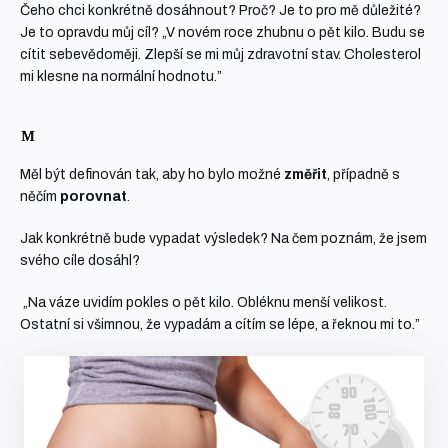
Čeho chci konkrétně dosáhnout? Proč? Je to pro mě důležité?
Je to opravdu můj cíl?
„V novém roce zhubnu o pět kilo. Budu se
cítit sebevědoměji. Zlepší se mi můj zdravotní stav. Cholesterol
mi klesne na normální hodnotu.”
Měl být definován tak, aby ho bylo možné
změřit
, případně s
něčím
porovnat
.
Jak konkrétně bude vypadat výsledek? Na čem poznám, že jsem
svého cíle dosáhl?
„Na váze uvidím pokles o pět kilo. Obléknu menší velikost.
Ostatní si všimnou, že vypadám a cítím se lépe, a řeknou mi to.”