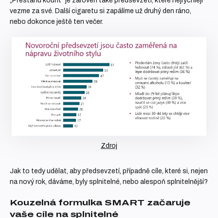
„Přestanu kouřit” je zároveň také předsevzetí, které nejrychleji
vezme za své. Další cigaretu si zapálíme už druhý den ráno,
nebo dokonce ještě ten večer.
Zdroj
Jak to tedy udělat, aby předsevzetí, případně cíle, které si, nejen
na nový rok, dáváme, byly splnitelné, nebo alespoň splnitelnější?
Kouzelná formulka SMART začaruje
vaše cíle na splnitelné