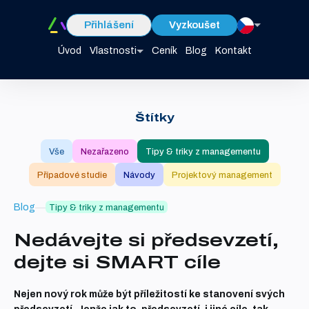
Přihlášení
Vyzkoušet
Úvod
Vlastnosti
Ceník
Blog
Kontakt
Štítky
Vše
Nezařazeno
Tipy & triky z managementu
Případové studie
Návody
Projektový management
Blog
Tipy & triky z managementu
Nedávejte si předsevzetí,
dejte si SMART cíle
Nejen nový rok může být příležitostí ke stanovení svých