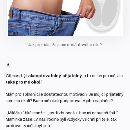
Jak poznám, že jsem dosáhl svého cíle?
Cíl musí být
akceptovatelný, přijatelný
, a to nejen pro mě, ale
také pro mé okolí
.
Mám pro splnění cíle dostatečnou motivaci? Je můj cíl přijatelný
i pro mé okolí? Bude mě okolí podporovat v jeho naplnění?
„Miláčku,” říká manžel, „jestli zhubneš, už se mi nebudeš líbit.”
Maminka zase: „V naší rodině byli vždycky všichni při těle, tak
proč bys ty měla být jiná.”