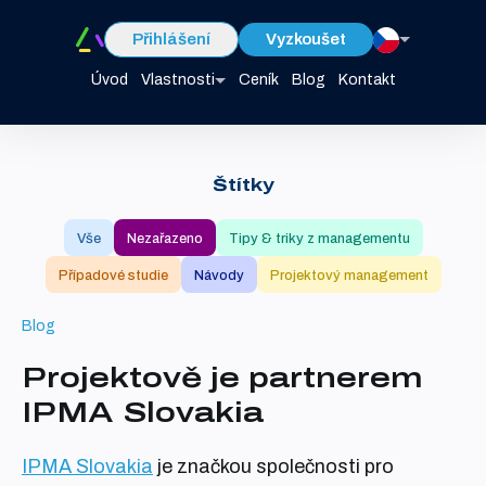
Přihlášení
Vyzkoušet
Úvod
Vlastnosti
Ceník
Blog
Kontakt
Štítky
Vše
Nezařazeno
Tipy & triky z managementu
Případové studie
Návody
Projektový management
Blog
Projektově je partnerem
IPMA Slovakia
IPMA Slovakia
je značkou společnosti pro