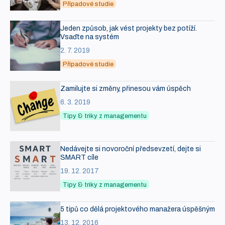
Případové studie
Jeden způsob, jak vést projekty bez potíží.
Vsaďte na systém
2. 7. 2019
Případové studie
Zamilujte si změny, přinesou vám úspěch
6. 3. 2019
Tipy & triky z managementu
Nedávejte si novoroční předsevzetí, dejte si
SMART cíle
19. 12. 2017
Tipy & triky z managementu
5 tipů co dělá projektového manažera úspěšným
13. 12. 2016