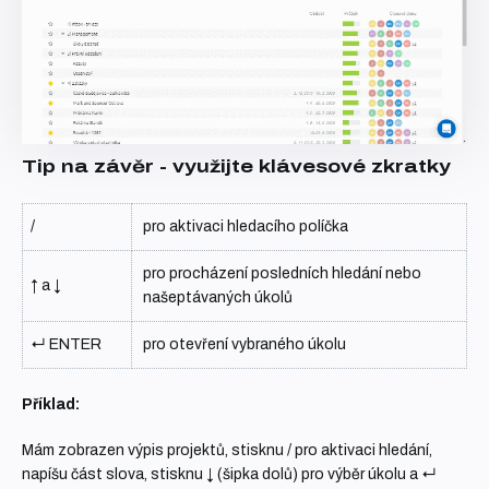
Tip na závěr - využijte klávesové zkratky
/
pro aktivaci hledacího políčka
pro procházení posledních hledání nebo
↑
a
↓
našeptávaných úkolů
↵ ENTER
pro otevření vybraného úkolu
Příklad:
Mám zobrazen výpis projektů, stisknu
/
pro aktivaci hledání,
napíšu část slova, stisknu
↓
(šipka dolů) pro výběr úkolu a
↵