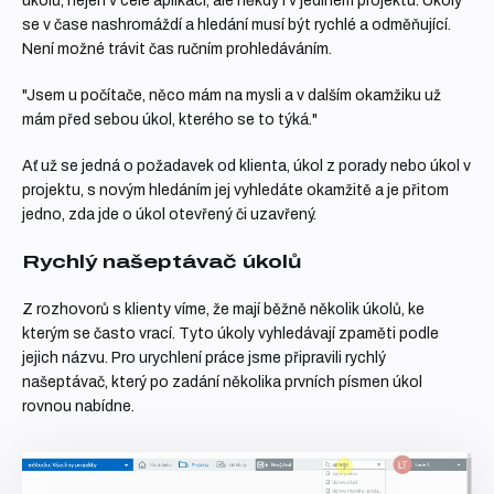
úkolů, nejen v celé aplikaci, ale někdy i v jediném projektu. Úkoly
se v čase nashromáždí a hledání musí být rychlé a odměňující.
Není možné trávit čas ručním prohledáváním.
"Jsem u počítače, něco mám na mysli a v dalším okamžiku už
mám před sebou úkol, kterého se to týká."
Ať už se jedná o požadavek od klienta, úkol z porady nebo úkol v
projektu, s novým hledáním jej vyhledáte okamžitě a je přitom
jedno, zda jde o úkol otevřený či uzavřený.
Rychlý našeptávač úkolů
Z rozhovorů s klienty víme, že mají běžně několik úkolů, ke
kterým se často vrací. Tyto úkoly vyhledávají zpaměti podle
jejich názvu. Pro urychlení práce jsme připravili rychlý
našeptávač, který po zadání několika prvních písmen úkol
rovnou nabídne.