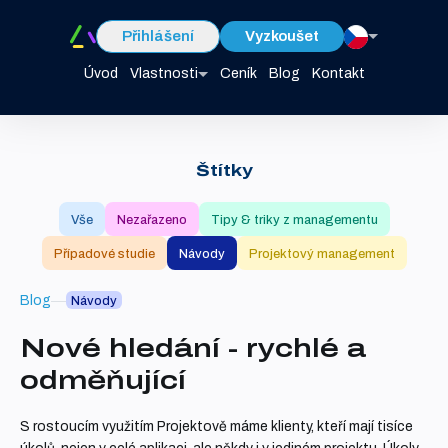
Přihlášení
Vyzkoušet
Úvod
Vlastnosti
Ceník
Blog
Kontakt
Štítky
Vše
Nezařazeno
Tipy & triky z managementu
Případové studie
Návody
Projektový management
Blog
Návody
Nové hledání - rychlé a
odměňující
S rostoucím využitím Projektově máme klienty, kteří mají tisíce