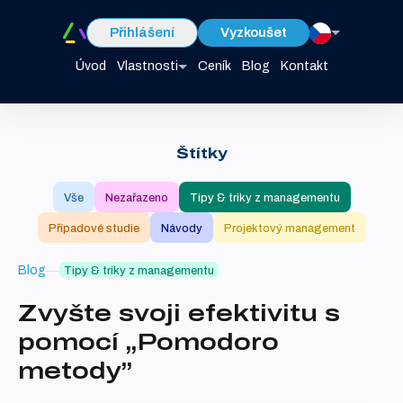
Přihlášení
Vyzkoušet
Úvod
Vlastnosti
Ceník
Blog
Kontakt
Štítky
Vše
Nezařazeno
Tipy & triky z managementu
Případové studie
Návody
Projektový management
Blog
Tipy & triky z managementu
Zvyšte svoji efektivitu s
pomocí „Pomodoro
metody”