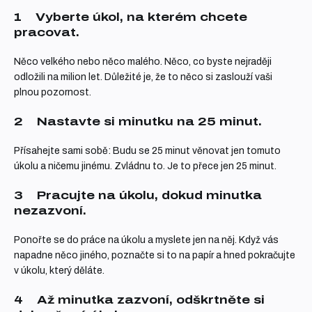
1
Vyberte úkol
, na kterém chcete
pracovat.
Něco velkého nebo něco malého. Něco, co byste nejraději
odložili na milion let. Důležité je, že to něco si zaslouží vaši
plnou pozornost.
2
Nastavte si minutku
na 25 minut.
Přísahejte sami sobě: Budu se 25 minut věnovat jen tomuto
úkolu a ničemu jinému. Zvládnu to. Je to přece jen 25 minut.
3
Pracujte na úkolu
, dokud minutka
nezazvoní.
Ponořte se do práce na úkolu a myslete jen na něj. Když vás
napadne něco jiného, poznačte si to na papír a hned pokračujte
v úkolu, který děláte.
4
Až minutka zazvoní
, odškrtněte si