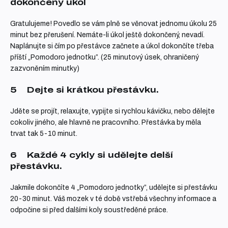
dokončený úkol
Gratulujeme! Povedlo se vám plně se věnovat jednomu úkolu 25
minut bez přerušení. Nemáte-li úkol ještě dokončený, nevadí.
Naplánujte si čím po přestávce začnete a úkol dokončíte třeba
příští „Pomodoro jednotku”. (25 minutový úsek, ohraničený
zazvoněním minutky)
5
Dejte si krátkou přestávku.
Jděte se projít, relaxujte, vypijte si rychlou kávičku, nebo dělejte
cokoliv jiného, ale hlavně ne pracovního. Přestávka by měla
trvat tak 5-10 minut.
6
Každé 4 cykly
si udělejte delší
přestávku.
Jakmile dokončíte 4 „Pomodoro jednotky”, udělejte si přestávku
20-30 minut. Váš mozek v té době vstřebá všechny informace a
odpočine si před dalšími koly soustředěné práce.