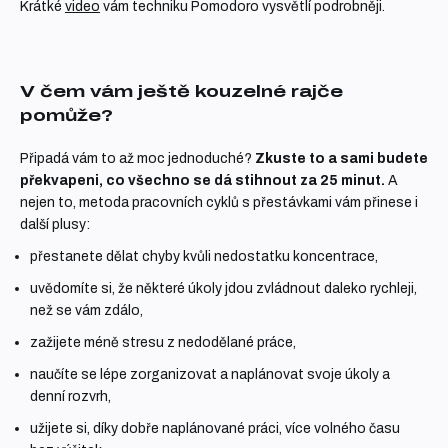
Krátké
video
vám techniku Pomodoro vysvětlí podrobněji.
V čem vám ještě kouzelné rajče
pomůže?
Připadá vám to až moc jednoduché?
Zkuste to a sami budete
překvapeni, co všechno se dá stihnout za 25 minut.
A
nejen to, metoda pracovních cyklů s přestávkami vám přinese i
další plusy:
přestanete dělat chyby kvůli nedostatku koncentrace,
uvědomíte si, že některé úkoly jdou zvládnout daleko rychleji,
než se vám zdálo,
zažijete méně stresu z nedodělané práce,
naučíte se lépe zorganizovat a naplánovat svoje úkoly a
denní rozvrh,
užijete si, díky dobře naplánované práci, více volného času