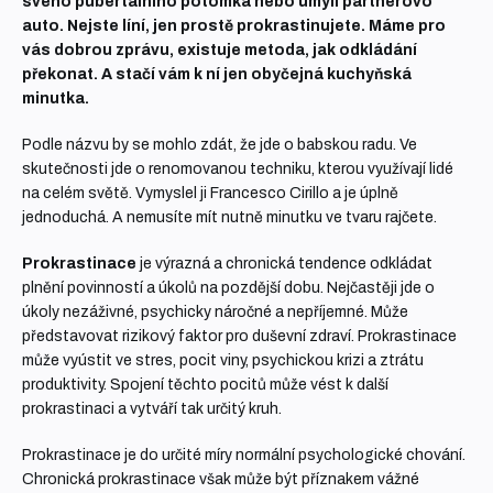
svého pubertálního potomka nebo umyli partnerovo
auto. Nejste líní, jen prostě prokrastinujete. Máme pro
vás dobrou zprávu, existuje metoda, jak odkládání
překonat. A stačí vám k ní jen obyčejná kuchyňská
minutka.
Podle názvu by se mohlo zdát, že jde o babskou radu. Ve
skutečnosti jde o renomovanou techniku, kterou využívají lidé
na celém světě. Vymyslel ji Francesco Cirillo a je úplně
jednoduchá. A nemusíte mít nutně minutku ve tvaru rajčete.
Prokrastinace
je výrazná a chronická tendence odkládat
plnění povinností a úkolů na pozdější dobu. Nejčastěji jde o
úkoly nezáživné, psychicky náročné a nepříjemné. Může
představovat rizikový faktor pro duševní zdraví. Prokrastinace
může vyústit ve stres, pocit viny, psychickou krizi a ztrátu
produktivity. Spojení těchto pocitů může vést k další
prokrastinaci a vytváří tak určitý kruh.
Prokrastinace je do určité míry normální psychologické chování.
Chronická prokrastinace však může být příznakem vážné