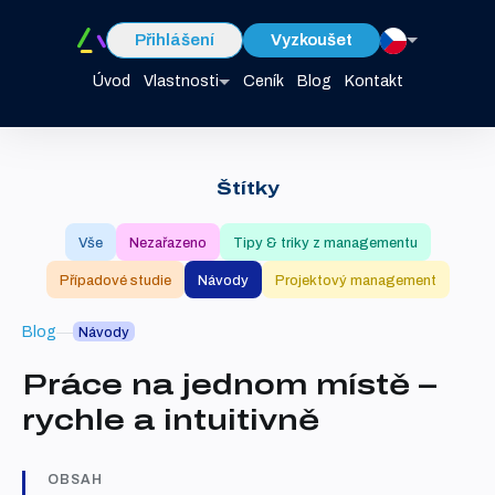
Přihlášení
Vyzkoušet
Úvod
Vlastnosti
Ceník
Blog
Kontakt
Štítky
Vše
Nezařazeno
Tipy & triky z managementu
Případové studie
Návody
Projektový management
Blog
Návody
Práce na jednom místě –
rychle a intuitivně
OBSAH