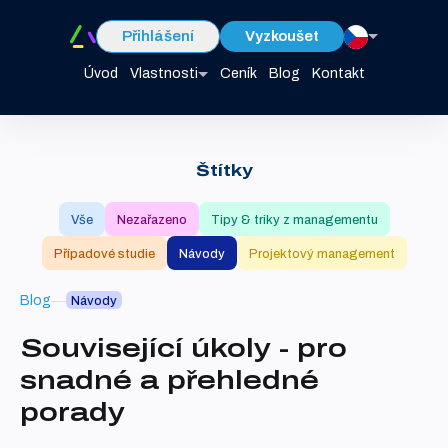
Přihlášení
Vyzkoušet
Úvod
Vlastnosti
Ceník
Blog
Kontakt
Štítky
Vše
Nezařazeno
Tipy & triky z managementu
Případové studie
Návody
Projektový management
Blog
Návody
Související úkoly - pro
snadné a přehledné
porady