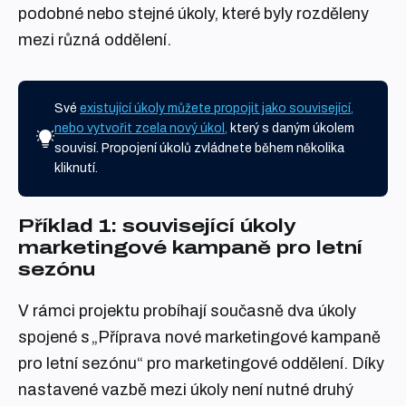
podobné nebo stejné úkoly, které byly rozděleny
mezi různá oddělení.
Své
existující úkoly můžete propojit jako související,
nebo vytvořit zcela nový úkol,
který s daným úkolem
souvisí. Propojení úkolů zvládnete během několika
kliknutí.
Příklad 1: související úkoly
marketingové kampaně pro letní
sezónu
V rámci projektu probíhají současně dva úkoly
spojené s „Příprava nové marketingové kampaně
pro letní sezónu“ pro marketingové oddělení. Díky
nastavené vazbě mezi úkoly není nutné druhý