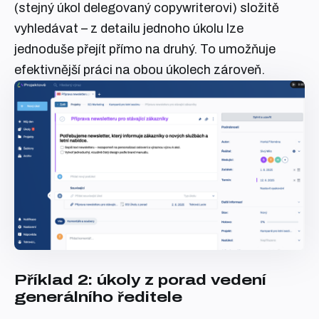
(stejný úkol delegovaný copywriterovi) složitě
vyhledávat – z detailu jednoho úkolu lze
jednoduše přejít přímo na druhý. To umožňuje
efektivnější práci na obou úkolech zároveň.
Příklad 2: úkoly z porad vedení
generálního ředitele