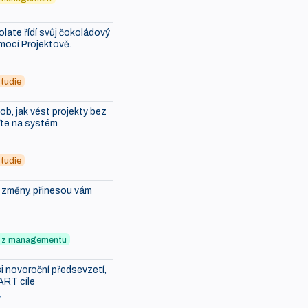
ate řídí svůj čokoládový
mocí Projektově.
tudie
b, jak vést projekty bez
ďte na systém
tudie
i změny, přinesou vám
ky z managementu
i novoroční předsevzetí,
ART cíle
7