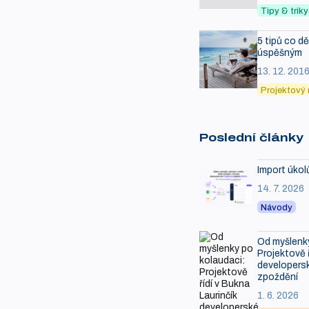
Tipy & tri
5 tipů co d
úspěšným
13. 12. 201
Projektový
Poslední články
Import úkol
14. 7. 2026
Návody
Od myšlenky
Projektově ř
developersk
zpoždění
1. 6. 2026