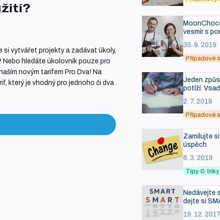
žití?
MoonChocol
vesmír s po
30. 9. 2019
 si vytvářet projekty a zadávat úkoly,
Případové s
ů? Nebo hledáte úkolovník pouze pro
s naším novým tarifem Pro Dva! Na
Jeden způso
if, který je vhodný pro jednoho či dva
potíží. Vsa
2. 7. 2019
Případové s
Zamilujte s
úspěch
6. 3. 2019
Tipy & tri
Nedávejte s
dejte si SM
19. 12. 201