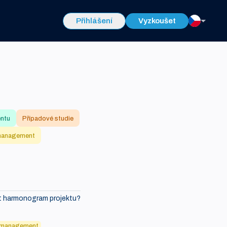
Přihlášení
Vyzkoušet
entu
Případové studie
management
it harmonogram projektu?
 management