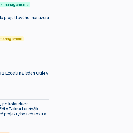
ky z managementu
ělá projektového manažera
6
 management
ů z Excelu na jeden Ctrl+V
 po kolaudaci:
ídí v Bukna Laurinčík
é projekty bez chaosu a