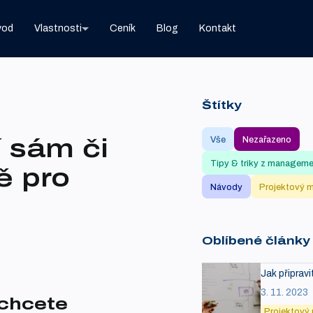
vod
Vlastnosti
Ceník
Blog
Kontakt
Štítky
í sám či
Vše
Nezařazeno
Tipy & triky z managem
ě pro
Návody
Projektový 
Oblíbené články
Jak připrav
3. 11. 2023
 chcete
Projektový