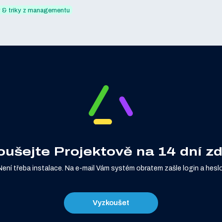
 & triky z managementu
oušejte Projektově na 14 dní z
Není třeba instalace. Na e-mail Vám systém obratem zašle login a heslo
Vyzkoušet