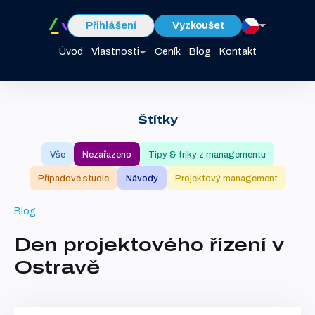
Přihlášení
Vyzkoušet
Úvod
Vlastnosti
Ceník
Blog
Kontakt
Štítky
Vše
Nezařazeno
Tipy & triky z managementu
Případové studie
Návody
Projektový management
Blog
Den projektového řízení v
Ostravě