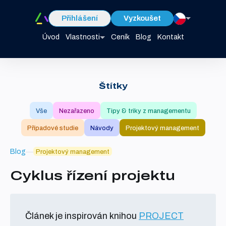
Přihlášení
Vyzkoušet
Úvod
Vlastnosti
Ceník
Blog
Kontakt
Štítky
Vše
Nezařazeno
Tipy & triky z managementu
Případové studie
Návody
Projektový management
Blog
Projektový management
Cyklus řízení projektu
Článek je inspirován knihou
PROJECT