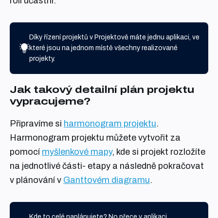
roli účastní.
Díky řízení projektů v Projektově máte jednu aplikaci, ve
které jsou na jednom místě všechny realizované
projekty.
Jak takový detailní plán projektu
vypracujeme?
Připravíme si
harmonogram projektu
.
Harmonogram projektu můžete vytvořit za
pomocí
myšlenkové mapy
, kde si projekt rozložíte
na jednotlivé části- etapy a následně pokračovat
v plánování v
Ganttovém diagramu
.
Kde to celé naplánujete? No přece v aplikaci