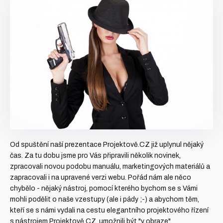
Od spuštění naší prezentace Projektově.CZ již uplynul nějaký
čas. Za tu dobu jsme pro Vás připravili několik novinek,
zpracovali novou podobu manuálu, marketingových materiálů a
zapracovali i na upravené verzi webu. Pořád nám ale něco
chybělo - nějaký nástroj, pomocí kterého bychom se s Vámi
mohli podělit o naše vzestupy (ale i pády ;-) a abychom těm,
kteří se s námi vydali na cestu elegantního projektového řízení
s nástrojem Projektově.CZ, umožnili být "v obraze".