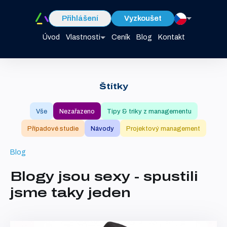
Přihlášení
Vyzkoušet
Úvod
Vlastnosti
Ceník
Blog
Kontakt
Štítky
Vše
Nezařazeno
Tipy & triky z managementu
Případové studie
Návody
Projektový management
Blog
Blogy jsou sexy - spustili
jsme taky jeden