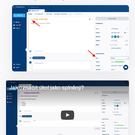
Jak označit úkol jako splněný?