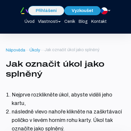
Přihlášení
Vyzkoušet
Úvod
Vlastnosti
Ceník
Blog
Kontakt
Jak označit úkol jako splněný
Nápověda
Úkoly
Jak označit úkol jako
splněný
Nejprve rozklikněte úkol, abyste viděli jeho
kartu,
následně vlevo nahoře klikněte na zaškrtávací
políčko v levém horním rohu karty. Úkol tak
označíte jako splněný.