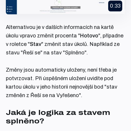
0:33
Alternativou je v dalších informacích na kartě
úkolu vpravo změnit procenta "
Hotovo
", případne
v roletce "
Stav
" změnit stav úkolů. Například ze
stavu "Řeší se" na stav "Splněno".
Změny jsou automaticky uloženy, není třeba je
potvrzovat. Při úspěšném uložení uvidíte pod
kartou úkolu v jeho historii nejnovější bod "stav
změněn z Řeší se na Vyřešeno".
Jaká je logika za stavem
splněno?