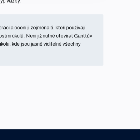
typ vazby.
ci a ocení ji zejména ti, kteří používají
stmi úkolů. Není již nutné otevírat Ganttův
úkolu, kde jsou jasně viditelné všechny