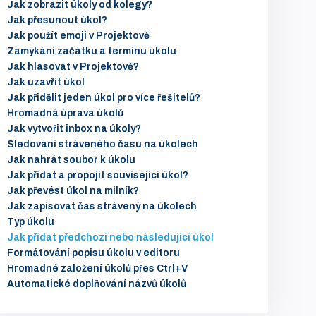
Jak zobrazit úkoly od kolegy?
Jak přesunout úkol?
Jak použít emoji v Projektově
Zamykání začátku a termínu úkolu
Jak hlasovat v Projektově?
Jak uzavřít úkol
Jak přidělit jeden úkol pro více řešitelů?
Hromadná úprava úkolů
Jak vytvořit inbox na úkoly?
Sledování stráveného času na úkolech
Jak nahrát soubor k úkolu
Jak přidat a propojit související úkol?
Jak převést úkol na milník?
Jak zapisovat čas strávený na úkolech
Typ úkolu
Jak přidat předchozí nebo následující úkol
Formátování popisu úkolu v editoru
Hromadné založení úkolů přes Ctrl+V
Automatické doplňování názvů úkolů