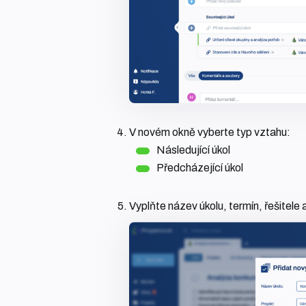
V novém okně vyberte typ vztahu:
Následující úkol
Předcházející úkol
Vyplňte název úkolu, termín, řešitele 