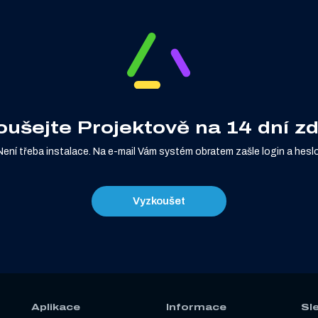
oušejte Projektově na 14 dní z
Není třeba instalace. Na e-mail Vám systém obratem zašle login a heslo
Vyzkoušet
Aplikace
Informace
Sl