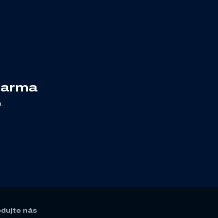
darma
.
edujte nás