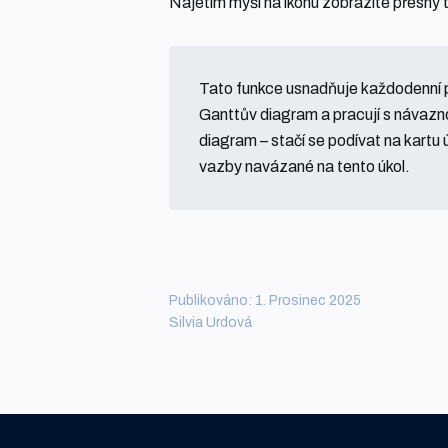
Najetím myší na ikonu zobrazíte přesný 
Tato funkce usnadňuje každodenní prá
Ganttův diagram a pracují s návazno
diagram – stačí se podívat na kartu 
vazby navázané na tento úkol.
Publikováno: 1. Prosinec 2025
Silvia Urdová