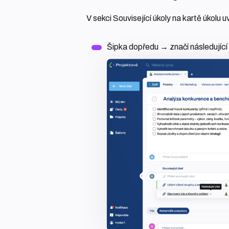
V sekci Související úkoly na kartě úkolu uv
Šipka dopředu → značí následující 