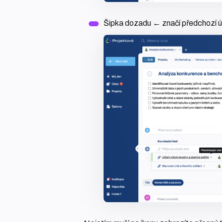
Šipka dozadu ← značí předchozí ú