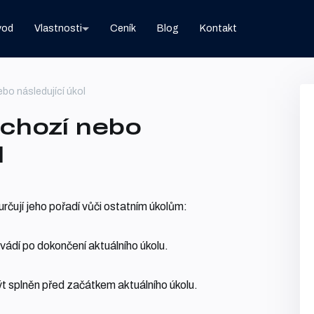
vod
Vlastnosti
Ceník
Blog
Kontakt
bo následující úkol
dchozí nebo
l
určují jeho pořadí vůči ostatním úkolům:
ovádí po dokončení aktuálního úkolu.
být splněn před začátkem aktuálního úkolu.