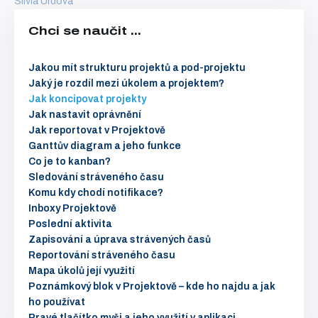
Silvia Urdová
Chci se naučit ...
Jakou mít strukturu projektů a pod-projektu
Jaký je rozdíl mezi úkolem a projektem?
Jak koncipovat projekty
Jak nastavit oprávnění
Jak reportovat v Projektově
Ganttův diagram a jeho funkce
Co je to kanban?
Sledování stráveného času
Komu kdy chodí notifikace?
Inboxy Projektově
Poslední aktivita
Zapisování a úprava strávených časů
Reportování stráveného času
Mapa úkolů její využití
Poznámkový blok v Projektově – kde ho najdu a jak
ho používat
Pravé tlačítko myši a jeho využití v aplikaci