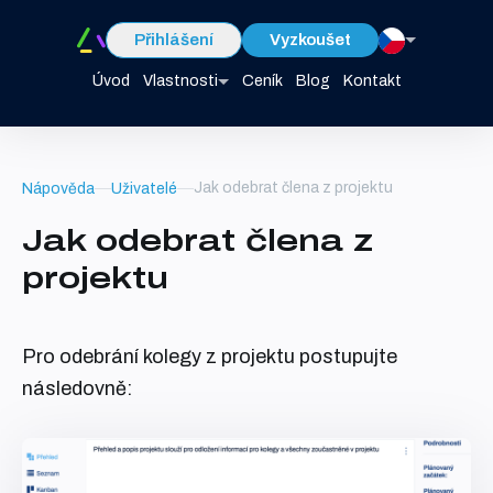
Přihlášení
Vyzkoušet
Úvod
Vlastnosti
Ceník
Blog
Kontakt
Jak odebrat člena z projektu
Nápověda
Uživatelé
Jak odebrat člena z
projektu
Pro odebrání kolegy z projektu postupujte
následovně: