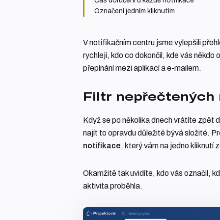
Čas doručení u každé notifikace
Označení jedním kliknutím
V notifikačním centru jsme vylepšili přehl
rychleji, kdo co dokončil, kde vás někdo 
přepínání mezi aplikací a e-mailem.
Filtr nepřečtených 
Když se po několika dnech vrátíte zpět 
najít to opravdu důležité bývá složité. Pro
notifikace
, který vám na jedno kliknutí 
Okamžitě tak uvidíte, kdo vás označil, kde
aktivita proběhla.