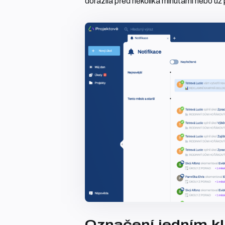
dorazila před několika minutami nebo už 
Označení jedním kl