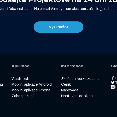
Není třeba instalace. Na e-mail Vám systém obratem zašle login a heslo
Vyzkoušet
Aplikace
Informace
Sl
Vlastnosti
Zkušební verze zdarma
T
jů
Mobilní aplikace Android
Ceník
L
Mobilní aplikace iPhone
Nápověda
Zabezpečení
Nastavení cookies