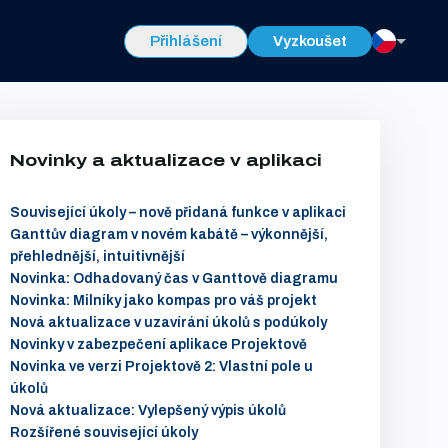
Přihlášení
Vyzkoušet
Novinky a aktualizace v aplikaci
Související úkoly – nově přidaná funkce v aplikaci
Ganttův diagram v novém kabátě – výkonnější,
přehlednější, intuitivnější
Novinka: Odhadovaný čas v Ganttově diagramu
Novinka: Milníky jako kompas pro váš projekt
Nová aktualizace v uzavírání úkolů s podúkoly
Novinky v zabezpečení aplikace Projektově
Novinka ve verzi Projektově 2: Vlastní pole u
úkolů
Nová aktualizace: Vylepšený výpis úkolů
Rozšířené související úkoly