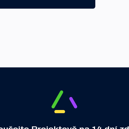
oušejte Projektově na 14 dní z