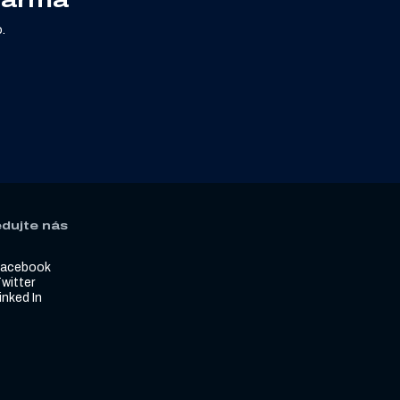
.
edujte nás
Facebook
witter
inked In