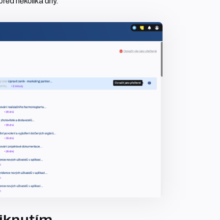
před několika dny.
iknutím