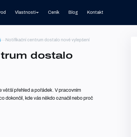
vod
Vlastnosti
Ceník
Blog
Kontakt
Notifikační centrum dostalo nové vylepšení
i
ntrum dostalo
e větší přehled a pořádek. V pracovním
co dokončil, kde vás někdo označil nebo proč