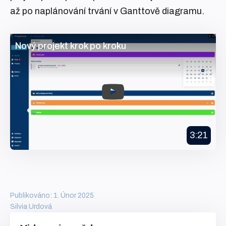
až po naplánování trvání v Ganttově diagramu.
Nový projekt krok po kroku
3:21
Publikováno: 1. Únor 2025
Silvia Urdová