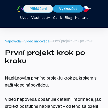
Přihlášení
Vyzkoušet
Úvod
Vlastnosti
Ceník
Blog
Kontakt
První projekt krok po kroku
Nápověda
Video nápověda
První projekt krok po
kroku
Naplánování prvního projektu krok za krokem s
naší video nápovědou.
Video nápověda obsahuje detailní informace, jak
projekt postupně naplánovat – od jeho založení