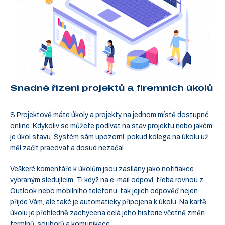
Snadné řízení projektů a firemních úkolů
S Projektově máte úkoly a projekty na jednom místě dostupné
online. Kdykoliv se můžete podívat na stav projektu nebo jakém
je úkol stavu. Systém sám upozorní, pokud kolega na úkolu už
měl začít pracovat a dosud nezačal.
Veškeré komentáře k úkolům jsou zasílány jako notifiakce
vybraným sledujícím. Ti když na e-mail odpoví, třeba rovnou z
Outlook nebo mobilního telefonu, tak jejich odpověď nejen
přijde Vám, ale také je automaticky připojena k úkolu. Na kartě
úkolu je přehledně zachycena celá jeho historie včetně změn
termínů, souborů a komunikace.