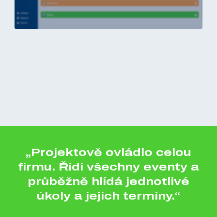
„Projektově ovládlo celou
firmu. Řídí všechny eventy a
průběžně hlídá jednotlivé
úkoly a jejich termíny.“