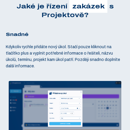
Jaké je řízení
zakázek
s
Projektově?
Snadné
P
Kdykoliv rychle přidáte nový úkol. Stačí pouze kliknout na
Můj
tlačítko plus a vyplnit potřebné informace o řešiteli, názvu
Pro
úkolů, termínu, projekt kam úkol patří. Později snadno doplníte
vše
další informace.
Sez
Dí
sta