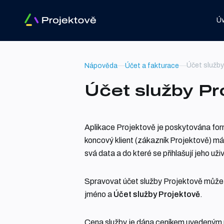
Ú
Účet služby
Nápověda
Účet a fakturace
Účet služby Pr
Aplikace Projektově je poskytována for
koncový klient (zákazník Projektově) má 
svá data a do které se přihlašují jeho uži
Spravovat účet služby Projektově můžete 
jméno a
Účet služby Projektově
.
Cena služby je dána ceníkem uvedeným