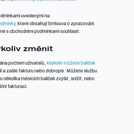
podmínkami uvedenými na
odminky
, které obsahují Smlouva o zpracování
tné s obchodními podmínkami souhlasit.
koliv změnit
 dána počtem uživatelů,
kdykoliv můžete balíček
íl a zašle fakturu nebo dobropis. Můžete službu
několika měsících balíček zvýšit, snížit, nebo
ční fakturaci.