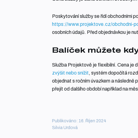
Poskytování služby se řídí obchodními 
https://www.projektove.cz/obchodni-p
osobních údajů. Před objednávkou je nu
Balíček můžete kdy
Služba Projektově je flexibilní. Cena je
zvýšit nebo snížit
, systém dopočítá rozd
objednat s ročním úvazkem a následně po 
přejít od dalšího období například na měsí
Publikováno: 16. Říjen 2024
Silvia Urdová