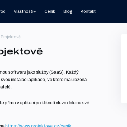
vod
Vlastnosti
Ceník
Blog
Kontakt
 Projektově
ojektově
mou softwaru jako služby (SaaS). Každý
svou instalaci aplikace, ve které má uložená
vatelé.
přímo v aplikaci po kliknutí vlevo dole na své
 na
https://www.projektove.cz/cenik
.