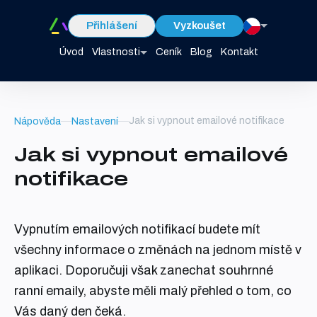
Přihlášení
Vyzkoušet
Úvod
Vlastnosti
Ceník
Blog
Kontakt
Jak si vypnout emailové notifikace
Nápověda
Nastavení
Jak si vypnout emailové
notifikace
Vypnutím emailových notifikací budete mít
všechny informace o změnách na jednom místě v
aplikaci. Doporučuji však zanechat souhrnné
ranní emaily, abyste měli malý přehled o tom, co
Vás daný den čeká.