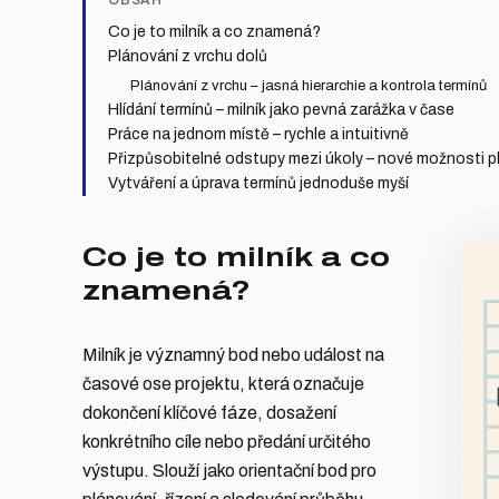
OBSAH
Co je to milník a co znamená?
Plánování z vrchu dolů
Plánování z vrchu – jasná hierarchie a kontrola termínů
Hlídání termínů – milník jako pevná zarážka v čase
Práce na jednom místě – rychle a intuitivně
Přizpůsobitelné odstupy mezi úkoly – nové možnosti p
Vytváření a úprava termínů jednoduše myší
Co je to milník a co
znamená?
Milník je významný bod nebo událost na
časové ose projektu, která označuje
dokončení klíčové fáze, dosažení
konkrétního cíle nebo předání určitého
výstupu. Slouží jako orientační bod pro