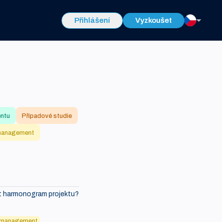
Přihlášení
Vyzkoušet
entu
Případové studie
management
it harmonogram projektu?
 management