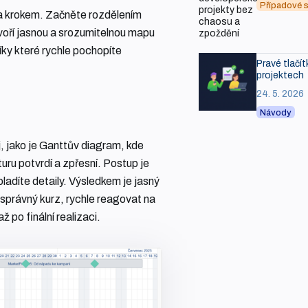
Případové s
k za krokem. Začněte rozdělením
voří jasnou a srozumitelnou mapu
díky které rychle pochopíte
Pravé tlačít
projektech
24. 5. 2026
Návody
j, jako je Ganttův diagram, kde
uru potvrdí a zpřesní. Postup je
oladíte detaily. Výsledkem je jasný
t správný kurz, rychle reagovat na
po finální realizaci.