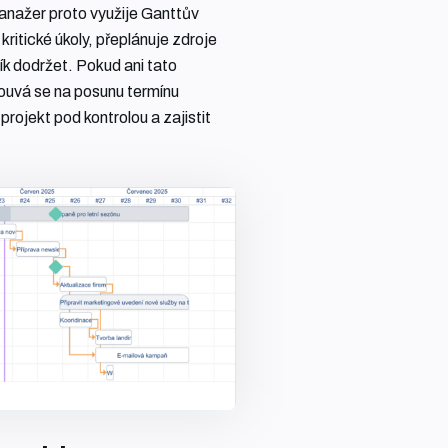
manažer proto využije Ganttův
ritické úkoly, přeplánuje zdroje
k dodržet. Pokud ani tato
ouvá se na posunu termínu
rojekt pod kontrolou a zajistit