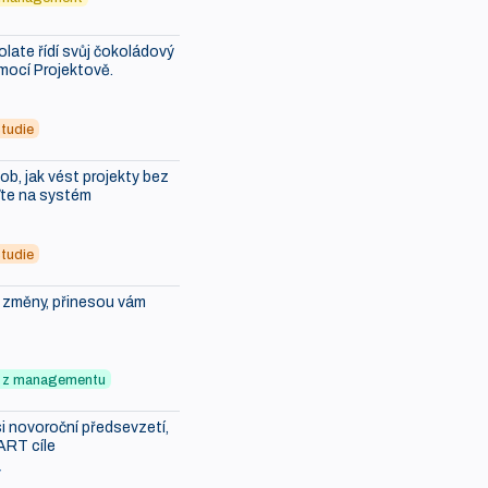
ate řídí svůj čokoládový
mocí Projektově.
tudie
b, jak vést projekty bez
ďte na systém
tudie
i změny, přinesou vám
ky z managementu
i novoroční předsevzetí,
ART cíle
7