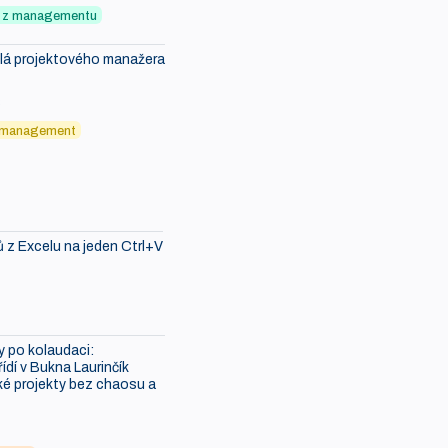
ky z managementu
ělá projektového manažera
6
 management
ů z Excelu na jeden Ctrl+V
 po kolaudaci:
ídí v Bukna Laurinčík
é projekty bez chaosu a