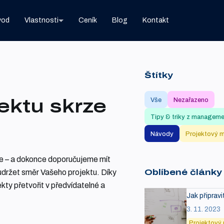
vod
Vlastnosti
Ceník
Blog
Kontakt
Štítky
ektu skrze
Vše
Nezařazeno
Tipy & triky z managem
Návody
Projektový 
že – a dokonce doporučujeme mít
udržet směr Vašeho projektu. Díky
Oblíbené články
ty přetvořit v předvídatelné a
Jak připrav
3. 11. 2023
Projektový