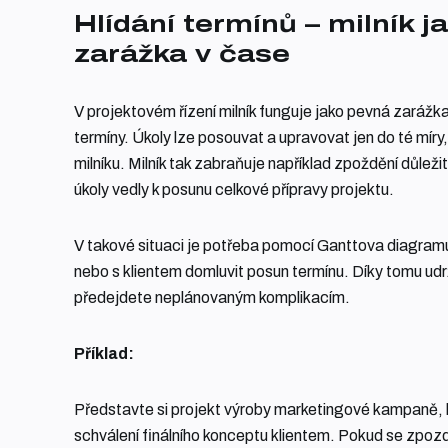
Hlídání termínů – milník j
zarážka v čase
V projektovém řízení milník funguje jako pevná zarážka,
termíny. Úkoly lze posouvat a upravovat jen do té míry
milníku. Milník tak zabraňuje například zpoždění důle
úkoly vedly k posunu celkové přípravy projektu.
V takové situaci je potřeba pomocí Ganttova diagramu 
nebo s klientem domluvit posun termínu. Díky tomu udrž
předejdete neplánovaným komplikacím.
Příklad:
Představte si projekt výroby marketingové kampaně, k
schválení finálního konceptu klientem. Pokud se zpozd