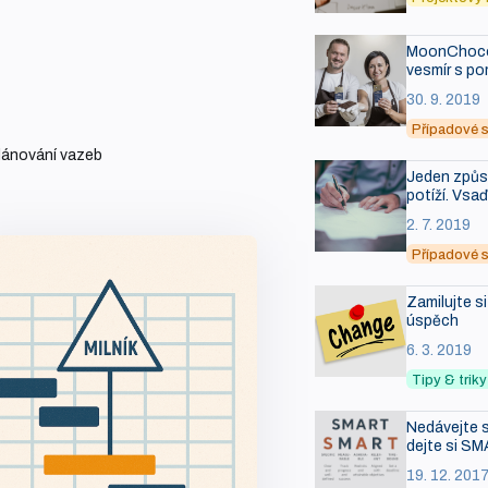
MoonChocol
vesmír s po
30. 9. 2019
Případové s
lánování vazeb
Jeden způso
potíží. Vsa
2. 7. 2019
Případové s
Zamilujte s
úspěch
6. 3. 2019
Tipy & tri
Nedávejte s
dejte si SM
19. 12. 201