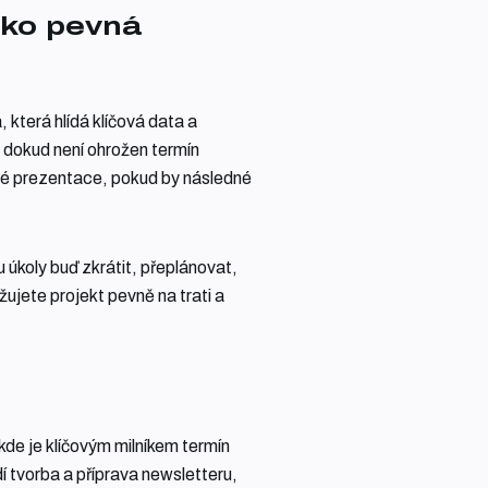
ako pevná
 která hlídá klíčová data a
, dokud není ohrožen termín
žité prezentace, pokud by následné
úkoly buď zkrátit, přeplánovat,
ujete projekt pevně na trati a
de je klíčovým milníkem termín
í tvorba a příprava newsletteru,