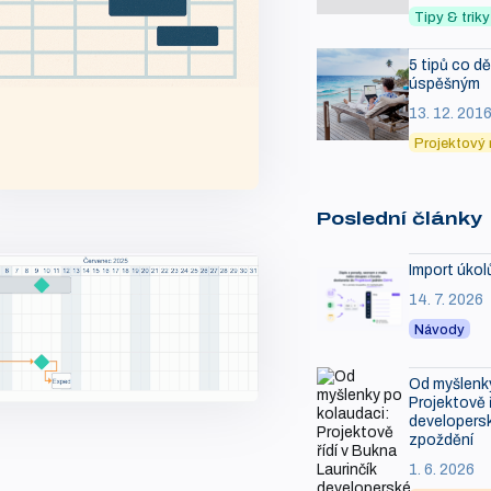
Tipy & tri
5 tipů co d
úspěšným
13. 12. 201
Projektový
Poslední články
Import úkol
14. 7. 2026
Návody
Od myšlenky
Projektově ř
developersk
zpoždění
1. 6. 2026