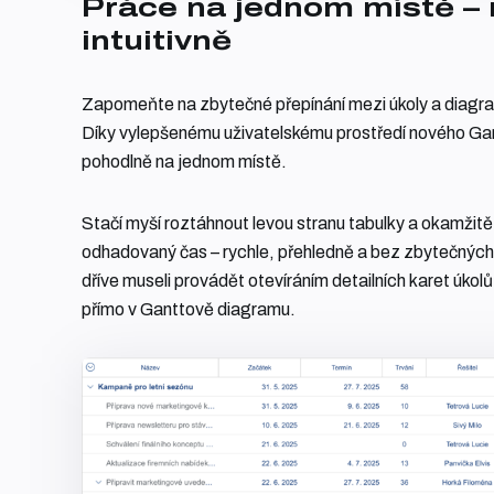
Práce na jednom místě – 
intuitivně
Zapomeňte na zbytečné přepínání mezi úkoly a diagra
Díky vylepšenému uživatelskému prostředí nového Ga
pohodlně na jednom místě.
Stačí myší roztáhnout levou stranu tabulky a okamžitě 
odhadovaný čas – rychle, přehledně a bez zbytečných 
dříve museli provádět otevíráním detailních karet úkolů,
přímo v Ganttově diagramu.