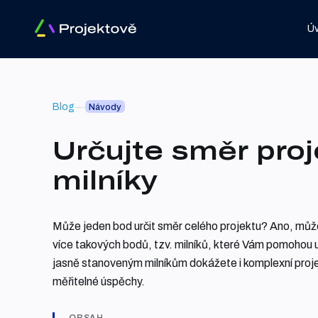
Ú
Blog
Návody
Určujte směr proj
milníky
Může jeden bod určit směr celého projektu? Ano, mů
více takových bodů, tzv. milníků, které Vám pomohou 
jasně stanoveným milníkům dokážete i komplexní projek
měřitelné úspěchy.