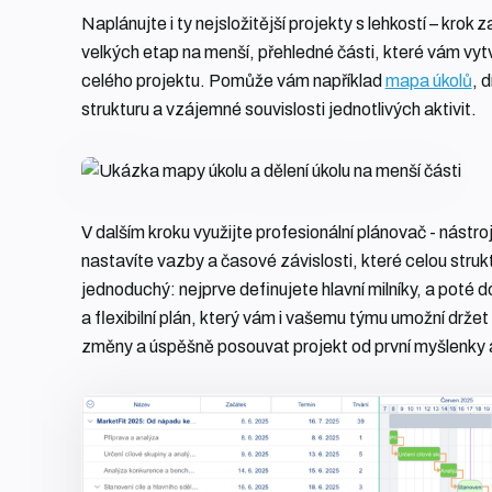
Naplánujte i ty nejsložitější projekty s lehkostí – kro
velkých etap na menší, přehledné části, které vám vyt
celého projektu. Pomůže vám například
mapa úkolů
, 
strukturu a vzájemné souvislosti jednotlivých aktivit.
V dalším kroku využijte profesionální plánovač - nástro
nastavíte vazby a časové závislosti, které celou strukt
jednoduchý: nejprve definujete hlavní milníky, a poté d
a flexibilní plán, který vám i vašemu týmu umožní drže
změny a úspěšně posouvat projekt od první myšlenky až 