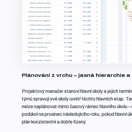
Plánování z vrchu – jasná hierarchie a
Projektový manažer stanoví hlavní úkoly a jejich termí
týmů spravují své úkoly uvnitř těchto hlavních etap. T
nelze naplánovat mimo časový rámec hlavního úkolu – 
podúkol na prosinec následujícího roku, pokud hlavní úko
plán konzistentní a dobře řízený.