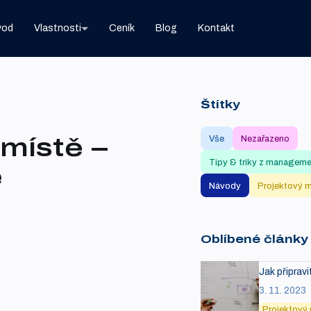
vod
Vlastnosti
Ceník
Blog
Kontakt
Štítky
místě –
Vše
Nezařazeno
Tipy & triky z managem
ě
Návody
Projektový 
Oblíbené články
Jak připrav
3. 11. 2023
Projektový