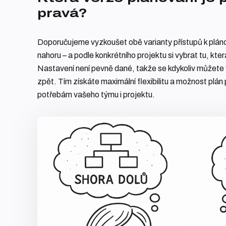
pravá?
Doporučujeme vyzkoušet obě varianty přístupů k pláno
nahoru – a podle konkrétního projektu si vybrat tu, kte
Nastavení není pevně dané, takže se kdykoliv můžete vr
zpět. Tím získáte maximální flexibilitu a možnost plá
potřebám vašeho týmu i projektu.