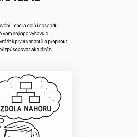
vání – shora dolů i odspodu
rá vám nejlépe vyhovuje.
átit k první variantě a přepnout
n přizpůsobovat aktuálním