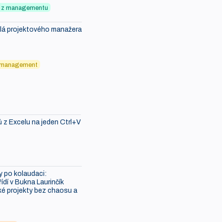
ky z managementu
ělá projektového manažera
6
 management
ů z Excelu na jeden Ctrl+V
 po kolaudaci:
ídí v Bukna Laurinčík
é projekty bez chaosu a