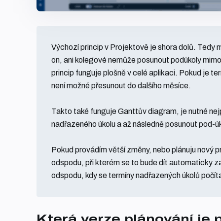
Výchozí princip v Projektově je shora dolů. Tedy
on, ani kolegové nemůže posunout podúkoly mimo 
princip funguje plošně v celé aplikaci. Pokud je t
není možné přesunout do dalšího měsíce.
Takto také funguje Ganttův diagram, je nutné nej
nadřazeného úkolu a až následně posunout pod-úk
Pokud provádím větší změny, nebo plánuju nový pr
odspodu, při kterém se to bude dít automaticky z
odspodu, kdy se termíny nadřazených úkolů počíta
Která verze plánování je 