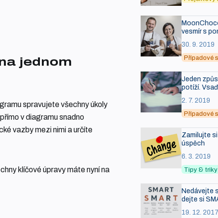
MoonChocol
vesmír s po
30. 9. 2019
Případové s
 na jednom
Jeden způso
potíží. Vsa
2. 7. 2019
agramu spravujete všechny úkoly
Případové s
í přímo v diagramu snadno
ické vazby mezi nimi a určíte
Zamilujte s
úspěch
6. 3. 2019
echny klíčové úpravy máte nyní na
Tipy & tri
Nedávejte s
dejte si SM
19. 12. 201