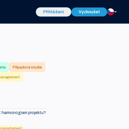
Přihlášení
Vyzkoušet
entu
Případové studie
management
it harmonogram projektu?
 management