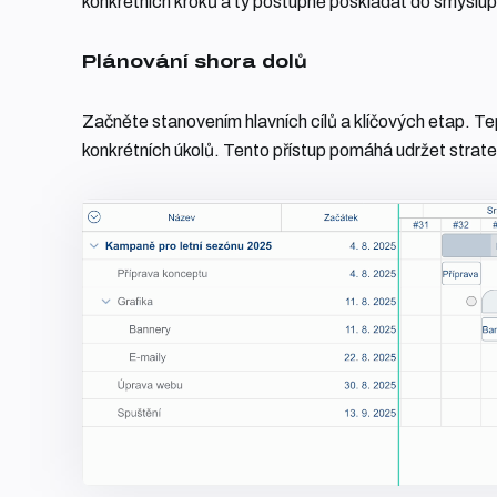
konkrétních kroků a ty postupně poskládat do smyslup
Plánování shora dolů
Začněte stanovením hlavních cílů a klíčových etap. Te
konkrétních úkolů. Tento přístup pomáhá udržet strate