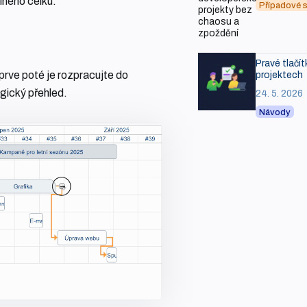
lného celku.
Případové s
Pravé tlačít
prve poté je rozpracujte do
projektech
gický přehled.
24. 5. 2026
Návody