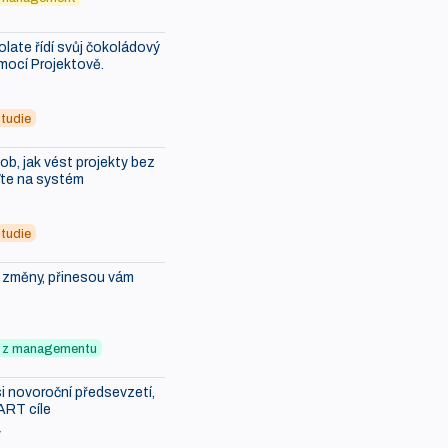
ate řídí svůj čokoládový
mocí Projektově.
tudie
b, jak vést projekty bez
ďte na systém
tudie
i změny, přinesou vám
ky z managementu
i novoroční předsevzetí,
ART cíle
7