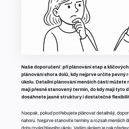
Naše doporučení: při plánování etap a klíčových 
plánování shora dolů, kdy nejprve určíte pevný
úkolu. Detailní plánování menších částí můžete 
mají přesně stanovený termín, do kdy mají tyto d
dosáhnete jasné struktury i dostatečné flexibili
Naopak, pokud potřebujete plánovat detailněji, dopor
nahoru. Nejprve stanovíte termíny a rozsah menších dílč
dobu trvání hlavního úkolu. Vaším úkolem je pak předevš