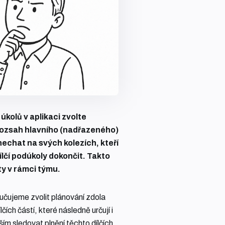
úkolů v aplikaci zvolte
 rozsah hlavního (nadřazeného)
nechat na svých kolezích, kteří
ílčí podúkoly dokončit. Takto
ty v rámci týmu.
učujeme zvolit plánování zdola
ích částí, které následně určují i
ím sledovat plnění těchto dílčích