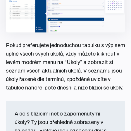
Pokud preferujete jednoduchou tabulku s výpisem
úplně všech svých úkolů, vždy můžete kliknout v
levém modrém menu na “Úkoly” a zobrazit si
seznam všech aktuálních úkolů. V seznamu jsou
úkoly řazené dle termínů, zpožděné uvidíte v
tabulce nahoře, poté dnešní a níže blížící se úkoly.
A co s blížícími nebo zapomenutými
úkoly? Ty jsou přehledně zobrazeny v
kalendáři. Fialově jsou označeny dny s