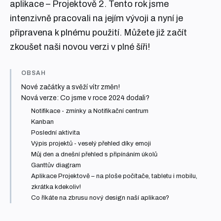
aplikace – Projektově 2. Tento rok jsme
intenzivně pracovali na jejím vývoji a nyní je
připravena k plnému použití. Můžete již začít
zkoušet naši novou verzi v plné šíři!
OBSAH
Nové začátky a svěží vítr změn!
Nová verze: Co jsme v roce 2024 dodali?
Notifikace - zmínky a Notifikační centrum
Kanban
Poslední aktivita
Výpis projektů - veselý přehled díky emoji
Můj den a dnešní přehled s připínáním úkolů
Ganttův diagram
Aplikace Projektově – na ploše počítače, tabletu i mobilu,
zkrátka kdekoliv!
Co říkáte na zbrusu nový design naší aplikace?