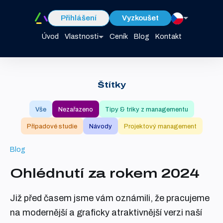
Přihlášení
Vyzkoušet
Úvod
Vlastnosti
Ceník
Blog
Kontakt
Štítky
Vše
Nezařazeno
Tipy & triky z managementu
Případové studie
Návody
Projektový management
Blog
Ohlédnutí za rokem 2024
Již před časem jsme vám oznámili, že pracujeme
na modernější a graficky atraktivnější verzi naší