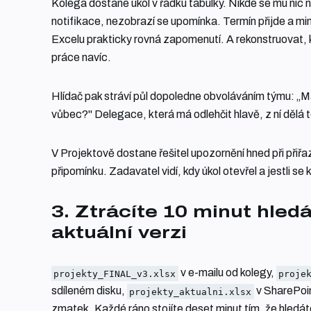
Kolega dostane úkol v řádku tabulky. Nikde se mu nic n
notifikace, nezobrazí se upomínka. Termín přijde a min
Excelu prakticky rovná zapomenutí. A rekonstruovat, 
práce navíc.
Hlídač pak stráví půl dopoledne obvoláváním týmu: „M
vůbec?" Delegace, která má odlehčit hlavě, z ní dělá t
V Projektově dostane řešitel upozornění hned při přiřa
připomínku. Zadavatel vidí, kdy úkol otevřel a jestli se 
3. Ztrácíte 10 minut hled
aktuální verzi
v e-mailu od kolegy,
projekty_FINAL_v3.xlsx
proje
sdíleném disku,
v SharePoint
projekty_aktualni.xlsx
zmatek. Každé ráno stojíte deset minut tím, že hledát