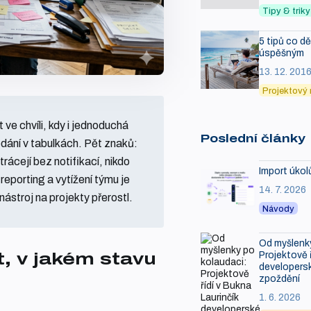
Tipy & tri
5 tipů co d
úspěšným
13. 12. 201
Projektový
 ve chvíli, kdy i jednoduchá
Poslední články
dání v tabulkách. Pět znaků:
ácejí bez notifikací, nikdo
Import úkol
 reporting a vytížení týmu je
14. 7. 2026
ástroj na projekty přerostl.
Návody
Od myšlenky
Projektově ř
, v jakém stavu
developersk
zpoždění
1. 6. 2026