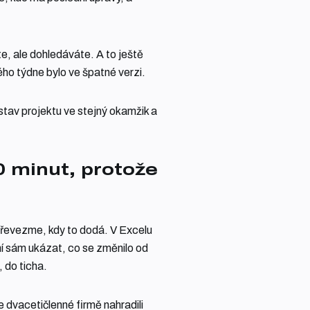
te, ale dohledáváte. A to ještě
ého týdne bylo ve špatné verzi.
stav projektu ve stejný okamžik a
0 minut, protože
převezme, kdy to dodá. V Excelu
mí sám ukázat, co se změnilo od
 do ticha.
e dvacetičlenné firmě nahradili