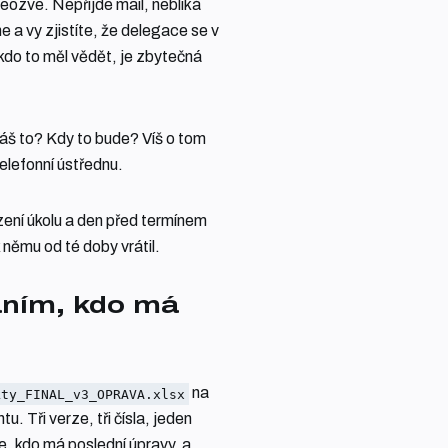
eozve. Nepřijde mail, nebliká
e a vy zjistíte, že delegace se v
kdo to měl vědět, je zbytečná
áš to? Kdy to bude? Víš o tom
elefonní ústřednu.
zení úkolu a den před termínem
k němu od té doby vrátil.
áním, kdo má
na
kty_FINAL_v3_OPRAVA.xlsx
u. Tři verze, tři čísla, jeden
e, kdo má poslední úpravy, a