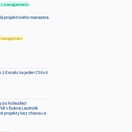
ky z managementu
ělá projektového manažera
6
 management
ů z Excelu na jeden Ctrl+V
 po kolaudaci:
ídí v Bukna Laurinčík
é projekty bez chaosu a