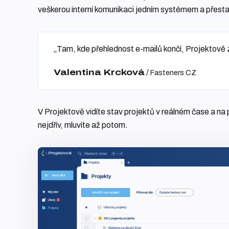
veškerou interní komunikaci jedním systémem a přestal
„Tam, kde přehlednost e-mailů končí, Projektově 
Valentina Krcková
/
Fasteners CZ
V Projektově vidíte stav projektů v reálném čase a n
nejdřív, mluvíte až potom.