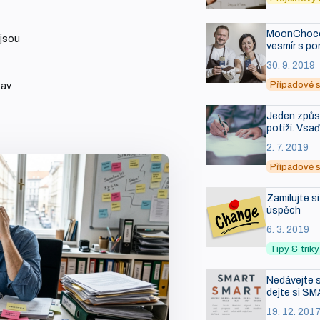
MoonChocol
 jsou
vesmír s po
30. 9. 2019
Případové s
tav
Jeden způso
potíží. Vsa
2. 7. 2019
Případové s
Zamilujte s
úspěch
6. 3. 2019
Tipy & tri
Nedávejte s
dejte si SM
19. 12. 201