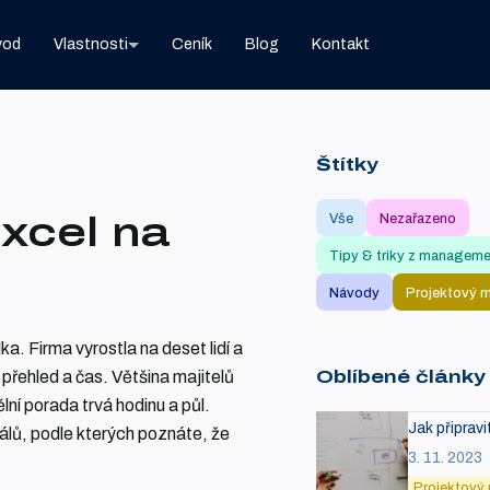
vod
Vlastnosti
Ceník
Blog
Kontakt
Štítky
Excel na
Vše
Nezařazeno
Tipy & triky z managem
Návody
Projektový 
lka. Firma vyrostla na deset lidí a
přehled a čas. Většina majitelů
Oblíbené články
ělní porada trvá hodinu a půl.
Jak připrav
gnálů, podle kterých poznáte, že
3. 11. 2023
Projektový