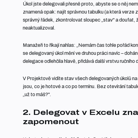
Úkol jste delegovali přesně proto, abyste se o něj nemu
znamená opak: najít správnou tabulku (a která verze za
správný řádek, zkontrolovat sloupec „stav" a doufat, 
neaktualizoval.
Manažeři to říkají nahlas: „Nemám čas tohle pořád kon
se delegovaný úkol mění ve druhou práci navíc – dohán
delegace odlehčila hlavě, přidává další vrstvu ručního 
V Projektově vidíte stav všech delegovaných úkolů na d
jsou, co je hotové a co po termínu. Bez otevírání tabu
„už to máš?".
2. Delegovat v Excelu z
zapomenout