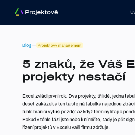
Ú
Blog
Projektový management
5 znaků, že Váš 
projekty nestačí
Excel zvládl první rok. Dva projekty, tři lidé, jedna tabu
deset zakázek a ten ta stejná tabulka najednou ztrácí 
tuhle hranici vytuší pozdě: až když termíny lítají a pond
Pokud v téhle fázi jste nebo k ní míříte, tady je pět si
řízení projektů v Excelu vaši firmu zdržuje.