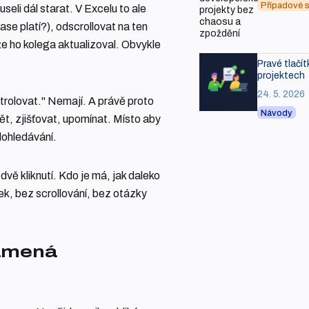
Případové s
seli dál starat. V Excelu to ale
se platí?), odscrollovat na ten
že ho kolega aktualizoval. Obvykle
Pravé tlačít
projektech
24. 5. 2026
trolovat." Nemají. A právě proto
Návody
ět, zjišťovat, upomínat. Místo aby
dohledávání.
vě kliknutí. Kdo je má, jak daleko
lek, bez scrollování, bez otázky
namená