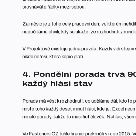
srovnáváte řádky mezi sebou.
Za měsíc je z toho celý pracovní den, ve kterém neřídí
nepočítáme chvíli, kdy se ukáže, že rozhodnutí z minul
V Projektově existuje jedna pravda. Každý vidí stejný 
nikdo neřeší, která kopie platí.
4. Pondělní porada trvá 9
každý hlásí stav
Porada má vést k rozhodnutí: co uděláme dál, kdo to 
místo toho každý deset minut hlásí, kde je. Excel neu
minulé porady, takže to musí říct člověk. Nahlas, všem,
Ve Fasteners CZ tuhle hranici překročili v roce 2015. V