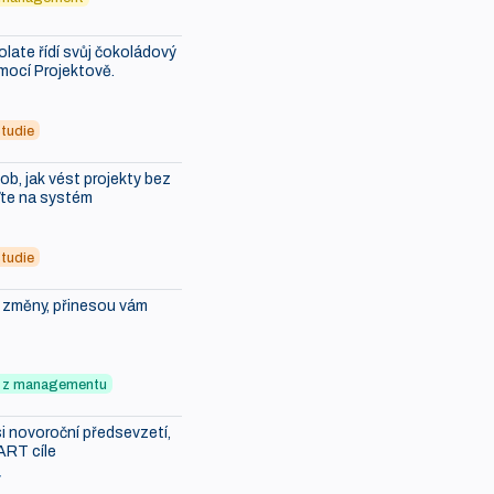
ate řídí svůj čokoládový
mocí Projektově.
tudie
b, jak vést projekty bez
ďte na systém
tudie
i změny, přinesou vám
ky z managementu
i novoroční předsevzetí,
ART cíle
7