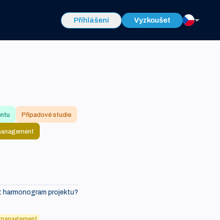
Přihlášení
Vyzkoušet
entu
Případové studie
management
it harmonogram projektu?
 management