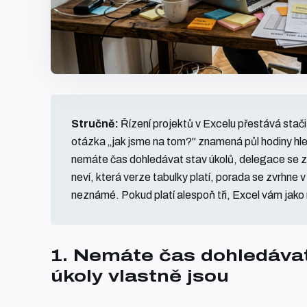
Stručně:
Řízení projektů v Excelu přestává stačit
otázka „jak jsme na tom?" znamená půl hodiny hle
nemáte čas dohledávat stav úkolů, delegace se ztr
neví, která verze tabulky platí, porada se zvrhne v
neznámé. Pokud platí alespoň tři, Excel vám jako n
1. Nemáte čas dohledávat
úkoly vlastně jsou